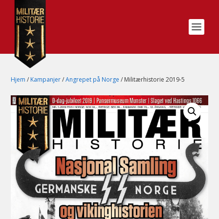
Hjem
/
Kampanjer
/
Angrepet på Norge
/ Militærhistorie 2019-5