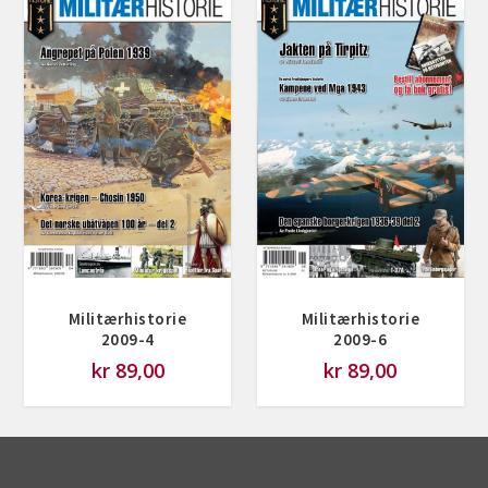
Militærhistorie
Militærhistorie
2009-4
2009-6
kr
89,00
kr
89,00
Designet av
Elegant Themes
| Drevet av
WordPress