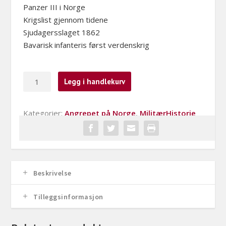
Panzer III i Norge
Krigslist gjennom tidene
Sjudagersslaget 1862
Bavarisk infanteris først verdenskrig
Militærhistorie
Legg i handlekurv
2019-
5
Kategorier:
Angrepet på Norge
,
MilitærHistorie
antall
Beskrivelse
Tilleggsinformasjon