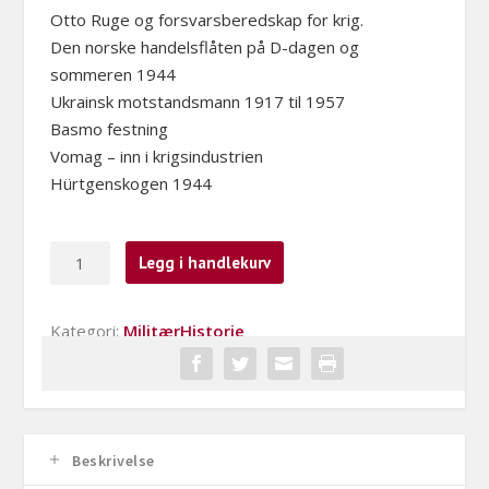
Otto Ruge og forsvarsberedskap for krig.
Den norske handelsflåten på D-dagen og
sommeren 1944
Ukrainsk motstandsmann 1917 til 1957
Basmo festning
Vomag – inn i krigsindustrien
Hürtgenskogen 1944
Militærhistorie
Legg i handlekurv
2025-
3
Kategori:
MilitærHistorie
antall
Beskrivelse