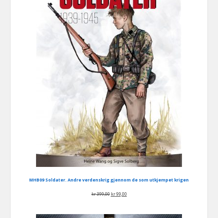
MHB09 Soldater. Andre verdenskrig gjennom de som utkjempet krigen
Opprinnelig
Nåværende
kr
399,00
kr
99,00
pris
pris