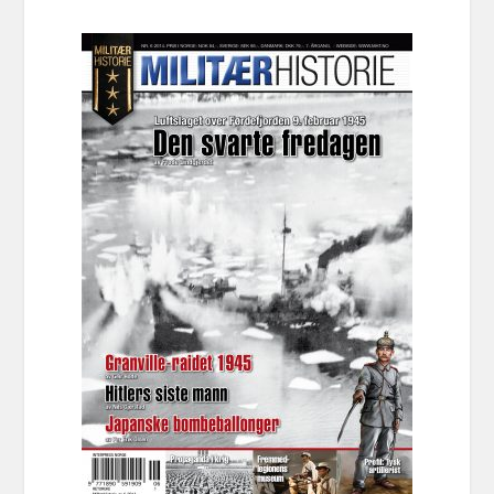
pris
pris
var:
er:
kr 169,00.
kr 49,00.