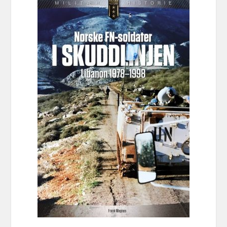
var:
er:
kr 399,00.
kr 99,00.