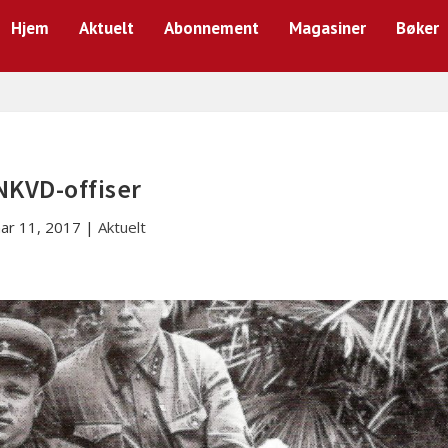
Hjem
Aktuelt
Abonnement
Magasiner
Bøker
NKVD-offiser
ar 11, 2017
|
Aktuelt